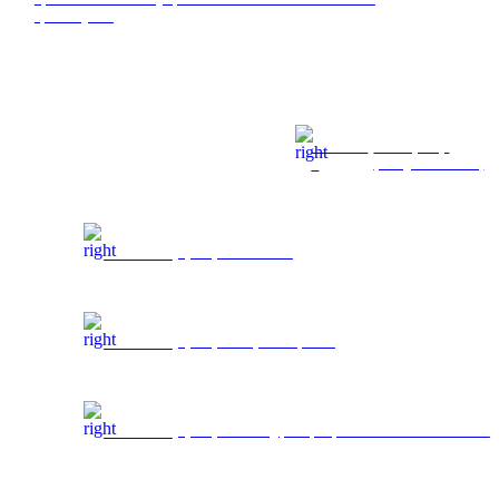
aplikacijama
SLUČAJ
FTTR rješenje
1
(nadograđeni FTTH)
SLUČAJ 2
Rješenje za 5G mrežu
SLUČAJ 3
Rješenje za željeznički promet
SLUČAJ 4
Rješenje hibridnog pristupa optičkim i električnim kabelima