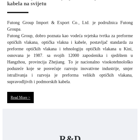
kabela na svijetu
Futong Group Import & Export Co., Ltd. je podružnica Futong
Groupa.
Futong Group, dobro poznata kao vodeća svjetska tvrtka za preforme
optičkih vlakana, optička vlakna i kabele, postavljač standarda za
preforme optičkih vlakana i tehnologiju optičkih vlakana u Kini,
osnovana je 1987. sa svojih 12000 zaposlenika i sjedištem u
Hangzhou, provincija Zhejiang. To je nacionalno visokotehnološko
poduzeće koje se posvećuje razvoju inovativne industrije, smjer
istraživanja i razvoja je preforma velikih optičkih vlakana,
supravodljivih i podmorskih kabela.
Read More >
R&D