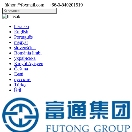
ftkhon@foxmail.com
+66-0-840201519
Jezik
hrvatski
English
Português
magyar
slovenščina
România limbi
українська
Kreyòl Ayisyen
Čeština
Eesti
русский
Türkçe
हिंदी