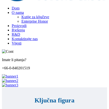
Dom
O nama
Kutije za ključeve
Enterprise Honor
Proizvodi
Rješenja
R&D
Kontaktirajte nas
Vijesti
Imate li pitanja?
+66-0-840201519
Ključna figura