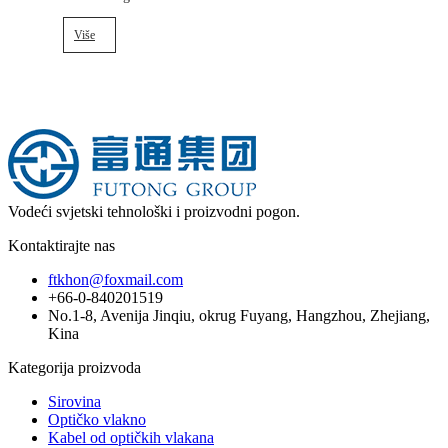
Više
Vodeći svjetski tehnološki i proizvodni pogon.
Kontaktirajte nas
ftkhon@foxmail.com
+66-0-840201519
No.1-8, Avenija Jinqiu, okrug Fuyang, Hangzhou, Zhejiang,
Kina
Kategorija proizvoda
Sirovina
Optičko vlakno
Kabel od optičkih vlakana