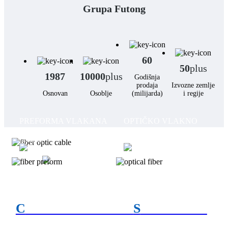
Grupa Futong
60
50
plus
1987
10000
plus
Godišnja
prodaja
Izvozne zemlje
Osnovan
Osoblje
(milijarda)
i regije
PREFORMA VLAKANA
OPTIČKO VLAKNO
OPTIČKI KABEL
Čitaj Više
Čitaj Više
Čitaj Više
C
SVEOBUHVATAN
S
RJEŠENJA
optičke komunikacije pouzdane i testirane u različitim